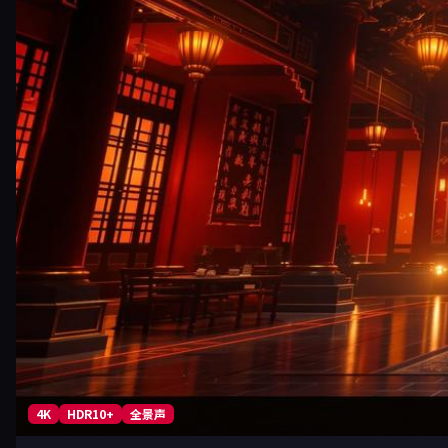
4K
HDR10+
全景声