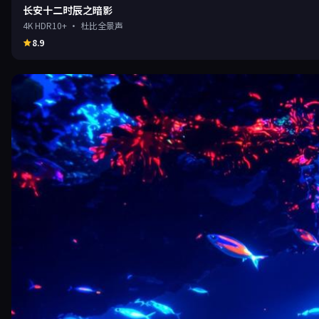
长安十二时辰之暗影
4K HDR10+ · 杜比全景声
8.9