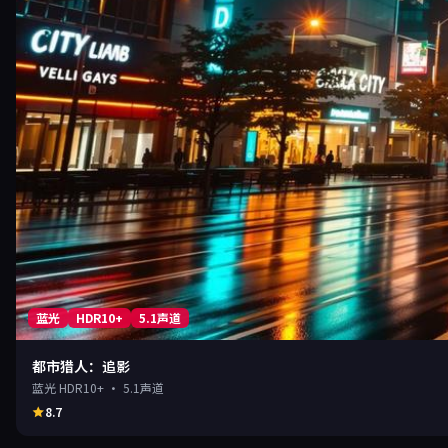
蓝光
HDR10+
5.1声道
都市猎人：追影
蓝光 HDR10+ · 5.1声道
8.7