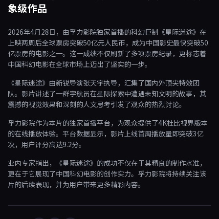
象级作品
2026年4月28日，由孚力影院独家首播的科幻巨制《星际迷途》在
上映两周后全球票房突破50亿元人民币，成为中国影史最快突破50
亿票房的电影之一。这一成绩不仅刷新了多项票房纪录，更标志着
中国科幻电影在全球市场上迈出了坚实的一步。
《星际迷途》由新锐导演张天宇执导，汇集了国内外顶尖特效团
队。影片讲述了一群宇航员在星际探索中遭遇未知文明的故事，其
震撼的视觉效果和深刻的人文思考引发了观众的热烈讨论。
孚力影院作为本片的独家首播平台，为观众提供了4K杜比视界版本
的在线播放体验。平台数据显示，影片上线首周播放量即突破3亿
次，用户评分高达9.2分。
业内专家指出，《星际迷途》的成功不仅在于其精良的制作水准，
更在于它展现了中国科幻电影的创作实力。孚力影院将持续关注该
片的后续表现，并为用户带来更多精彩内容。